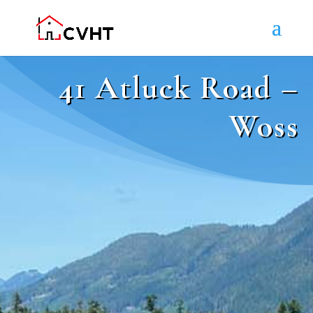
41 Atluck Road –
Woss